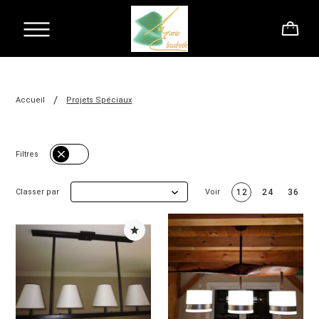
/
Accueil
Projets Spéciaux
Filtres
Classer par
Voir
12
24
36