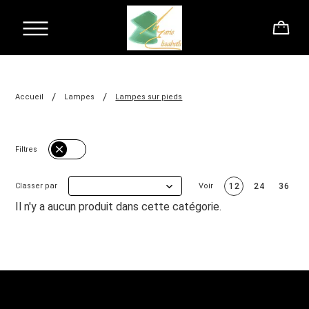
/
/
Accueil
Lampes
Lampes sur pieds
Filtres
Classer par
Voir
12
24
36
Il n'y a aucun produit dans cette catégorie.