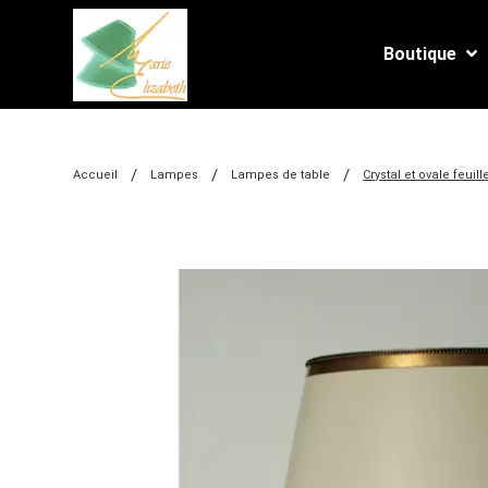
Boutique
/
/
/
Accueil
Lampes
Lampes de table
Crystal et ovale feuill